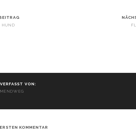
BEITRAG
NÄCH
E HUND
F
VERFASST VON:
MENDWEG
 ERSTEN KOMMENTAR