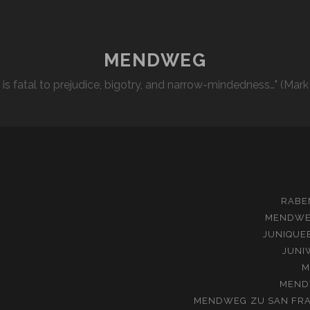
MENDWEG
l is fatal to prejudice, bigotry, and narrow-mindedness…" (Mark
RABE
MENDW
JUNIQUE
JUNI
M
MEND
MENDWEG
ZU
SAN FRA