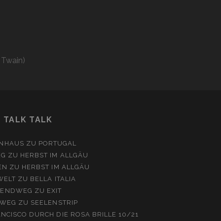
 Twain)
TALK TALK
NHAUS
ZU
PORTUGAL
EG
ZU
HERBST IM ALLGÄU
EN
ZU
HERBST IM ALLGÄU
WELT
ZU
BELLA ITALIA
ENDWEG
ZU
EXIT
WEG
ZU
SEELENSTRIP
NCISCO DURCH DIE ROSA BRILLE 10/21