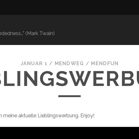
mindedness…" (Mark Twain)
JANUAR 1
/
MENDWEG
/
MENDFUN
BLINGSWER
h meine aktuelle Lieblingswerbung. Enjoy!