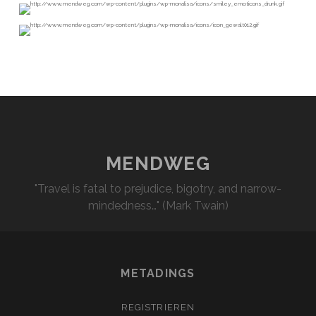
MENDWEG
"Travel is fatal to prejudice, bigotry, and narrow-
mindedness…" (Mark Twain)
METADINGS
REGISTRIEREN