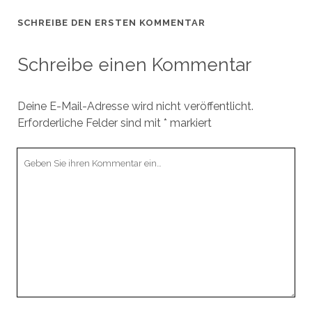
f
f
f
f
SCHREIBE DEN ERSTEN KOMMENTAR
n
n
e
e
t
t
)
)
Schreibe einen Kommentar
Deine E-Mail-Adresse wird nicht veröffentlicht.
Erforderliche Felder sind mit
*
markiert
Ihr
Kommentar