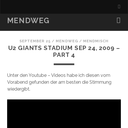
MENDWEG
SEPTEMBER 25
/
MENDWEG
/
MENDMISCH
U2 GIANTS STADIUM SEP 24, 2009 –
PART 4
Unter den Youtube – Videos habe ich diesen vom
Vorabend gefunden der am besten die Stimmung
wiedergibt.