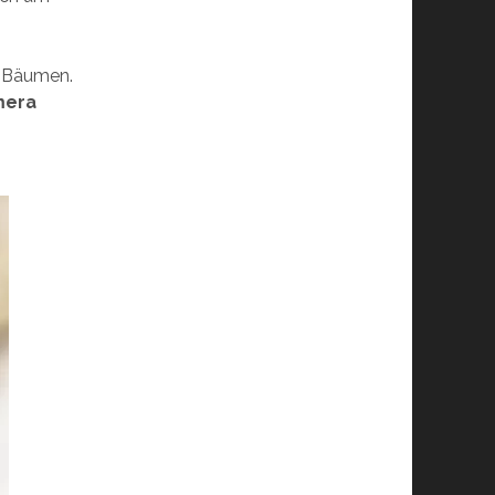
n Bäumen.
mera