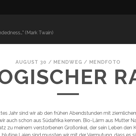
mindedness…" (Mark Twain)
AUGUST 30
/
MENDWEG
/
MENDFOTO
LOGISCHER R
ztes Jahr sind wir ab den frühen Abendstunden mit ziemlich
 wir auch schon aus Südafrika kennen. Bio-Lärm aus Mutter 
atz zu meinem verstorbenen Großonkel, der sein Leben den 
blutige Laien sind mussten wir mit der Vermutung, dass es s