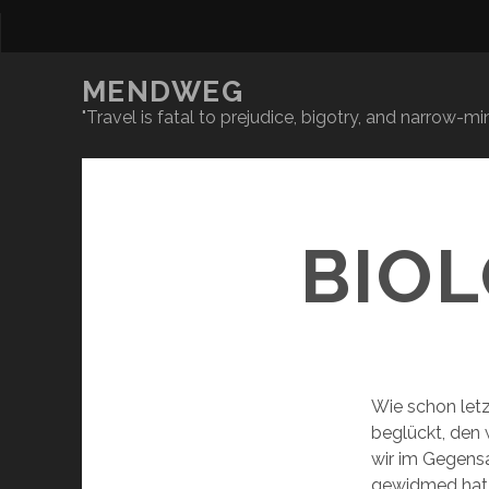
MENDWEG
"Travel is fatal to prejudice, bigotry, and narrow-
BIO
Wie schon let
beglückt, den
wir im Gegens
gewidmed hat, 