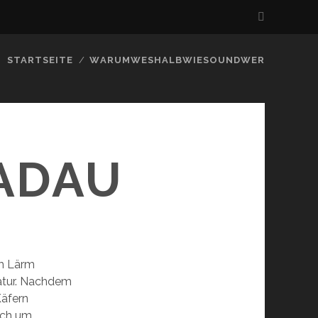
STARTSEITE
WARUMWESHALBWIESOUNDWER
ADAU
em Lärm
Natur. Nachdem
Käfern
ich um