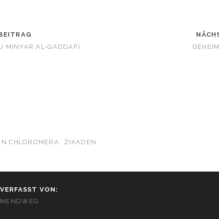
BEITRAG
NÄCH
 MINYAR AL-GADDAFI
GEHEIM
CEN CHLOROMERA
ZIKADEN
VERFASST VON:
MENDWEG