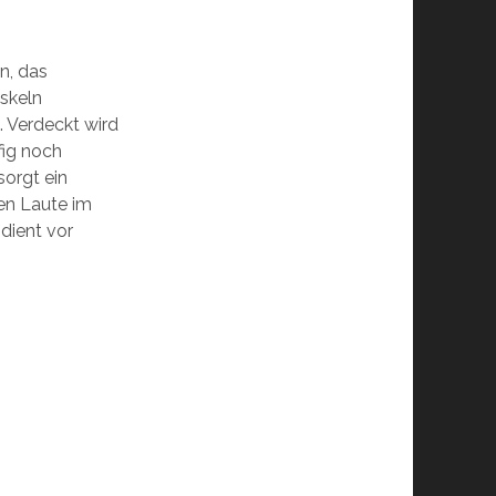
n, das
skeln
. Verdeckt wird
fig noch
sorgt ein
nen Laute im
dient vor