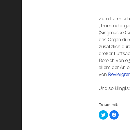
Zum Lärm schre
„Trommelorgan
(Singmuskel) w
das Organ dur
zusätzlich dur
großer Luftsa
Bereich von 0,
allem der Anlo
von
Reviergre
Und so klingts
Teilen mit:
K
K
l
l
i
i
c
c
k
k