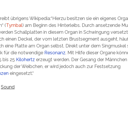
ibt übrigens Wikipedia:“Hierzu besitzen sie ein eigenes Orga
“ (
Tymbal
) am Beginn des Hinterleibs. Durch ansetzende Mu
erden Schallplatten in diesem Organ in Schwingung versetzt
ch einen Deckel, der vom letzten Brustsegment ausgeht, häu
ch eine Platte am Organ selbst. Direkt unter dem Singmuskel 
ck für die notwendige
Resonanz
. Mit Hilfe dieser Organe kön
5 bis 25
Kilohertz
erzeugt werden. Der Gesang der Männchen 
ckung der Weibchen, er wird jedoch auch zur Festsetzung
nzen
eingesetzt.“
:
Sound