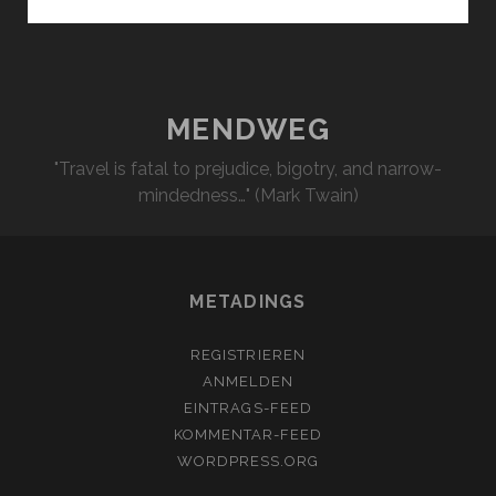
NOT
SO
IMPORTANT
STATE…
MENDWEG
"Travel is fatal to prejudice, bigotry, and narrow-
mindedness…" (Mark Twain)
METADINGS
REGISTRIEREN
ANMELDEN
EINTRAGS-FEED
KOMMENTAR-FEED
WORDPRESS.ORG