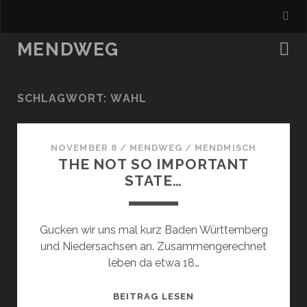
MENDWEG
SCHLAGWORT:
WAHL
NOVEMBER 8
/
MENDWEG
/
MENDMISCH
THE NOT SO IMPORTANT
STATE…
Gucken wir uns mal kurz Baden Württemberg
und Niedersachsen an. Zusammengerechnet
leben da etwa 18…
THE
BEITRAG LESEN