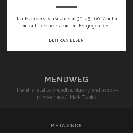
Herr Mendweg versucht seit 30 45 60 Minuten
ein Auto online zu mieten. Entgegen den…
ONLINEVERZWEIFLU
BEITRAG LESEN
MENDWEG
"Travel is fatal to prejudice, bigotry, and narrow-
mindedness…" (Mark Twain)
METADINGS