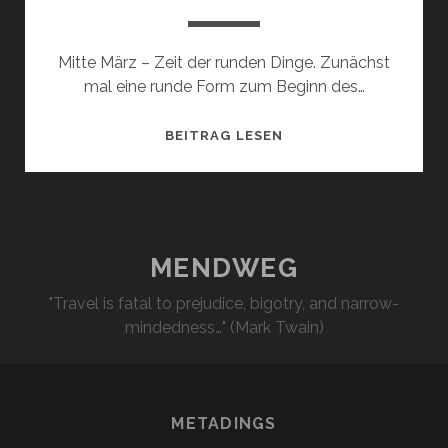
Mitte März – Zeit der runden Dinge. Zunächst
mal eine runde Form zum Beginn des…
RUNDE
BEITRAG LESEN
SACHEN….
MENDWEG
"Travel is fatal to prejudice, bigotry, and narrow-
mindedness…" (Mark Twain)
METADINGS