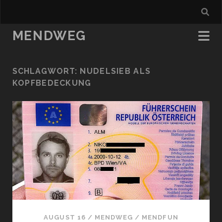
MENDWEG
SCHLAGWORT:
NUDELSIEB ALS
KOPFBEDECKUNG
AUGUST 16
/
MENDWEG
/
MENDFUN