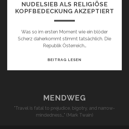
NUDELSIEB ALS RELIGIÖSE
KOPFBEDECKUNG AKZEPTIERT
Was so im ersten Moment wie ein blöder
Scherz daherkommt stimmt tatsächlich. Die
Republik Österreich…
NUDELSIEB
BEITRAG LESEN
ALS
RELIGIÖSE
KOPFBEDECKUNG
AKZEPTIERT
MENDWEG
"Travel is fatal to prejudice, bigotry, and narrow-
mindedness…" (Mark Twain)