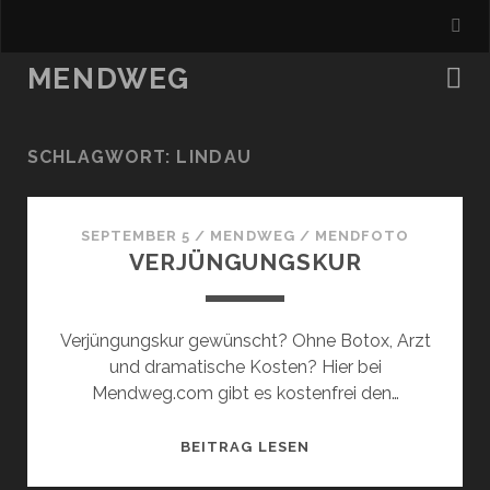
MENDWEG
SCHLAGWORT:
LINDAU
SEPTEMBER 5
/
MENDWEG
/
MENDFOTO
VERJÜNGUNGSKUR
Verjüngungskur gewünscht? Ohne Botox, Arzt
und dramatische Kosten? Hier bei
Mendweg.com gibt es kostenfrei den…
VERJÜNGUNGSKUR
BEITRAG LESEN