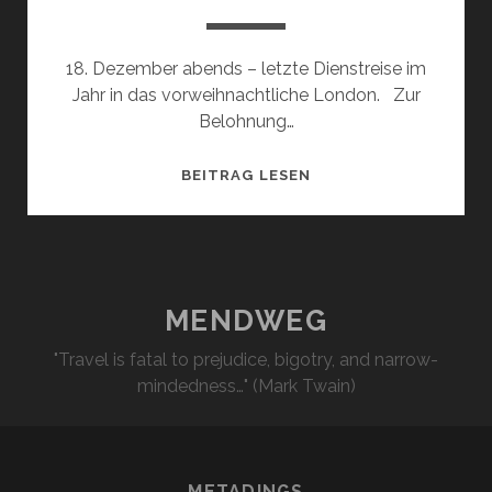
18. Dezember abends – letzte Dienstreise im
Jahr in das vorweihnachtliche London. Zur
Belohnung…
LONDON
BEITRAG LESEN
ZUM
LETZTEN
MENDWEG
"Travel is fatal to prejudice, bigotry, and narrow-
mindedness…" (Mark Twain)
METADINGS