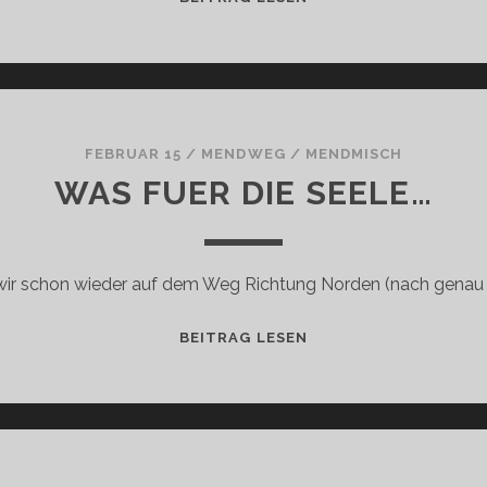
NOT
SO
IMPORTANT
STATE…
FEBRUAR 15
/
MENDWEG
/
MENDMISCH
WAS FUER DIE SEELE…
 wir schon wieder auf dem Weg Richtung Norden (nach genau
WAS
BEITRAG LESEN
FUER
DIE
SEELE…