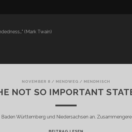
mindedness…" (Mark Twain)
NOVEMBER 8
/
MENDWEG
/
MENDMISCH
HE NOT SO IMPORTANT STAT
rz Baden Württemberg und Niedersachsen an. Zusammengerec
THE
BEITRAG LESEN