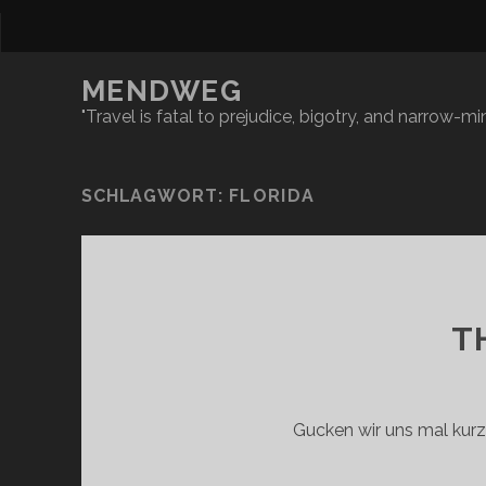
MENDWEG
"Travel is fatal to prejudice, bigotry, and narrow-
SCHLAGWORT:
FLORIDA
T
Gucken wir uns mal ku