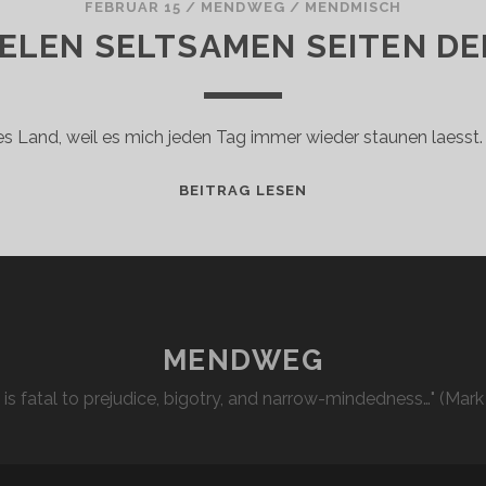
FEBRUAR 15
/
MENDWEG
/
MENDMISCH
IELEN SELTSAMEN SEITEN D
ses Land, weil es mich jeden Tag immer wieder staunen laesst
DIE
BEITRAG LESEN
VIELEN
SELTSAMEN
SEITEN
DER
USA
MENDWEG
l is fatal to prejudice, bigotry, and narrow-mindedness…" (Mark