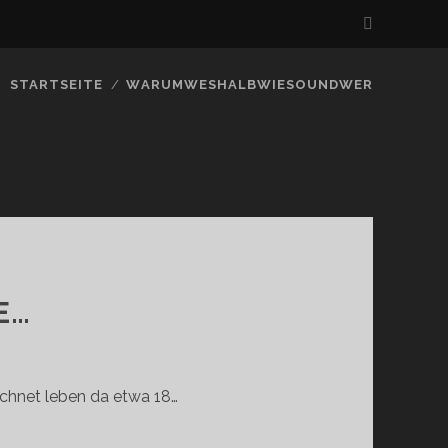
STARTSEITE
WARUMWESHALBWIESOUNDWER
E…
hnet leben da etwa 18…