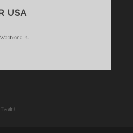
ER USA
. Waehrend in…
 Twain)