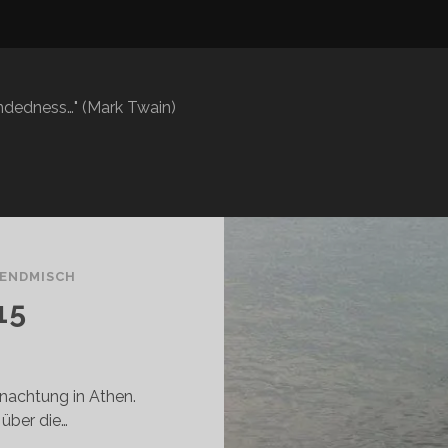
mindedness…" (Mark Twain)
ENDMISCH
15
rnachtung in Athen.
 über die…