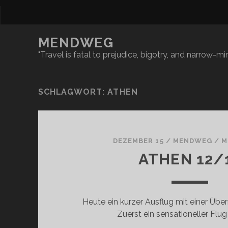
MENDWEG
"Travel is fatal to prejudice, bigotry, and narrow-
SCHLAGWORT:
ATHEN
DEZEMBER 15
/
MENDWEG
/
M
ATHEN 12/
Heute ein kurzer Ausflug mit einer Übe
Zuerst ein sensationeller Flug