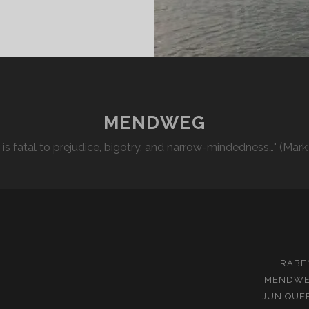
THEN
2/15
MENDWEG
l is fatal to prejudice, bigotry, and narrow-mindedness…" (Mark
RABE
MENDW
JUNIQUE