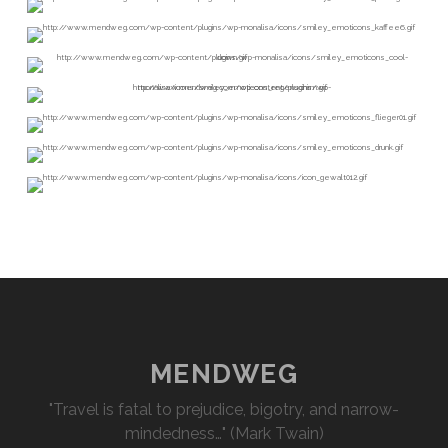
MENDWEG
"Travel is fatal to prejudice, bigotry, and narrow-
mindedness…" (Mark Twain)